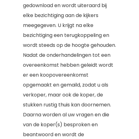
gedownload en wordt uiteraard bij
elke bezichtiging aan de kijkers
meegegeven. U krijgt na elke
bezichtiging een terugkoppeling en
wordt steeds op de hoogte gehouden.
Nadat de onderhandelingen tot een
Home
overeenkomst hebben geleidt wordt
er een koopovereenkomst
Aanbod
opgemaakt en gemaild, zodat u als
verkoper, maar ook de koper, de
Diensten
stukken rustig thuis kan doornemen.
Over
Aankopen
Daarna worden al uw vragen en die
van de koper(s) besproken en
Taxeren
Nieuws
beantwoord en wordt de