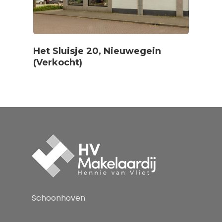
Diensten
Over
Aankopen
Het Sluisje 20, Nieuwegein
Taxeren
Nieuws
(Verkocht)
Verkopen
Contact
Huren of verhuren
Schoonhoven