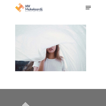
Hit enter to search or ESC to close
Home