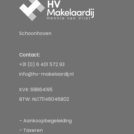
Aanbod
Diensten
Schoonhoven
Over
Aankopen
Contact:
Taxeren
Nieuws
+31 (0) 6 401 572 93
Verkopen
Contact
info@hv-makelaardij.nl
Huren of verhuren
KVK: 69864195
BTW: NL171148046B02
–
Aankoopbegeleiding
–
Taxeren