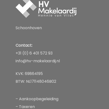
Aanbod
Diensten
Schoonhoven
Over
Aankopen
Taxeren
Contact:
Nieuws
+31 (0) 6 401 572 93
Verkopen
Contact
info@hv-makelaardij.nl
Huren of verhuren
KVK: 69864195
BTW: NL171148046B02
–
Aankoopbegeleiding
–
Taxeren