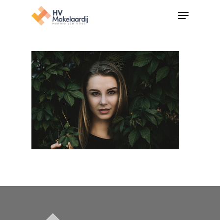
Hit enter to search or ESC to close
Home