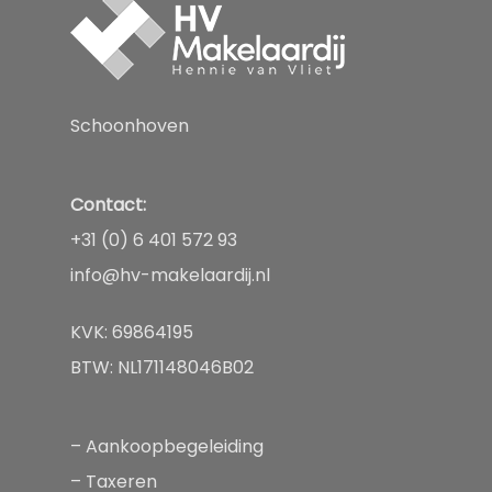
Aanbod
Diensten
Schoonhoven
Over
Aankopen
Taxeren
Contact:
Nieuws
+31 (0) 6 401 572 93
Verkopen
Contact
info@hv-makelaardij.nl
Huren of verhuren
KVK: 69864195
BTW: NL171148046B02
–
Aankoopbegeleiding
–
Taxeren