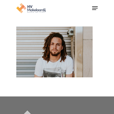
Hit enter to search or ESC to close
Home