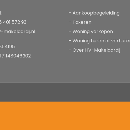
:
–
Aankoopbegeleiding
6 401 572 93
–
Taxeren
-makelaardij.nl
–
Woning verkopen
–
Woning huren of verhure
864195
–
Over HV-Makelaardij
L171148046B02