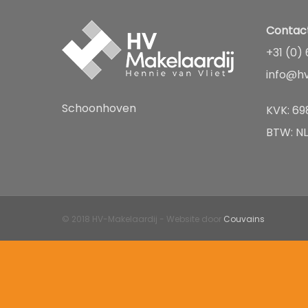
Contact
+31 (0) 
info@hv
Schoonhoven
KVK: 69
BTW: N
© 2018 HV-Makelaardij - Website door
Couvains