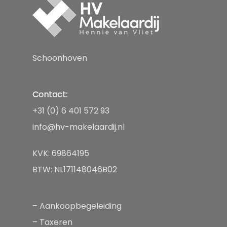
Aanbod
Diensten
Schoonhoven
Over
Aankopen
Taxeren
Contact:
Nieuws
+31 (0) 6 401 572 93
Verkopen
Contact
info@hv-makelaardij.nl
Huren of verhuren
KVK: 69864195
BTW: NL171148046B02
–
Aankoopbegeleiding
–
Taxeren