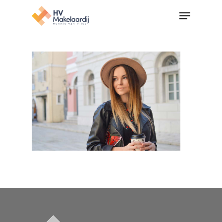
Hit enter to search or ESC to close
Home