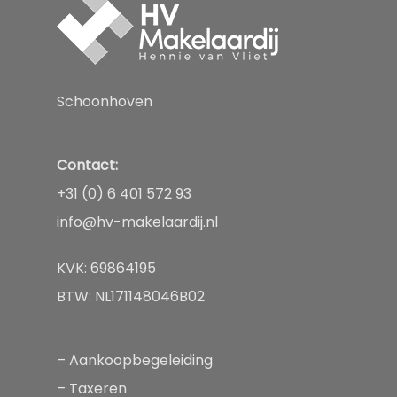
Aanbod
Diensten
Schoonhoven
Over
Aankopen
Taxeren
Contact:
Nieuws
+31 (0) 6 401 572 93
Verkopen
Contact
info@hv-makelaardij.nl
Huren of verhuren
KVK: 69864195
BTW: NL171148046B02
–
Aankoopbegeleiding
–
Taxeren